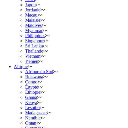
Japon
Jordanie
Macau
Malaisie
Maldives
Myanmar
Philippines
Singapour
Sri Lanka
Thaïlande
Vietnam
Yémen
Afrique
Afrique du Sud
Botswana
Congo
Égypte
Éthiopie
Ghana
Kenya
Lesotho
Madagascar
Namibie
Oman