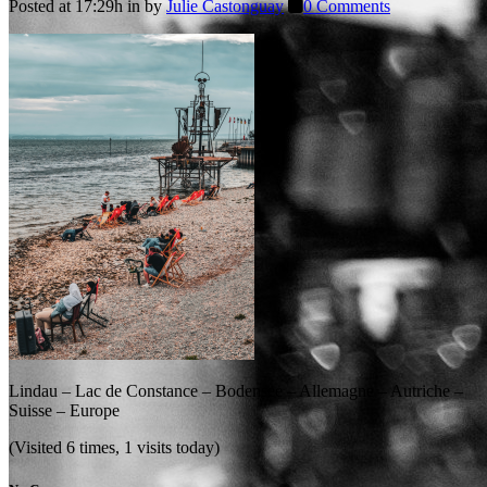
Posted at 17:29h
in
by
Julie Castonguay
0 Comments
Lindau – Lac de Constance – Bodensee – Allemagne – Autriche –
Suisse – Europe
(Visited 6 times, 1 visits today)