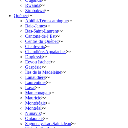
Ouganda
Rwanda
Zimbabwe
Québec
Abitibi-Témiscamingue
Baie-James
Bas-Saint-Laurent
Cantons-de-l’Est
Centre-du-Québec
Charlevoix
Chaudière-Appalaches
Duplessis
Eeyou Istchee
Gaspésie
Îles de la Madeleine
Lanaudière
Laurentides
Laval
Manicouagan
Mauricie
Montérégie
Montréal
Nunavik
Outaouais
Saguenay-Lac-Saint-Jean