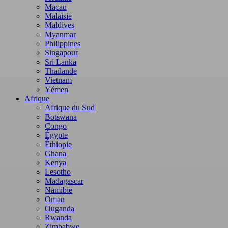
Macau
Malaisie
Maldives
Myanmar
Philippines
Singapour
Sri Lanka
Thaïlande
Vietnam
Yémen
Afrique
Afrique du Sud
Botswana
Congo
Égypte
Éthiopie
Ghana
Kenya
Lesotho
Madagascar
Namibie
Oman
Ouganda
Rwanda
Zimbabwe