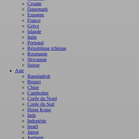
Croatie
Danemark
Espagne
France
Grèce
Islande
Italie
Portugal
République tchèque
Roumanie
Slovaquie
Suisse
Asie
Bangladesh
Brunei
Chine
Cambodge
Corée du Nord
Corée du Sud
Hong Kong
Inde
Indonésie
Israël
Japon
Jordanie