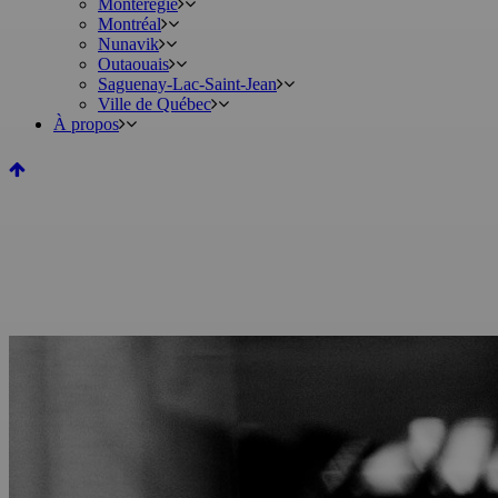
Montérégie
Montréal
Nunavik
Outaouais
Saguenay-Lac-Saint-Jean
Ville de Québec
À propos