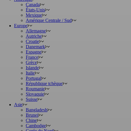
Canada
États-Unis
Mexique
Amérique Centrale / Sud
Europe
Allemagne
Autriche
Croatie
Danemark
Espagne
France
Grèce
Islande
Italie
Portugal
République tchèque
Roumanie
Slovaquie
Suisse
Asie
Bangladesh
Brunei
Chine
Cambodge
Corée du Nord