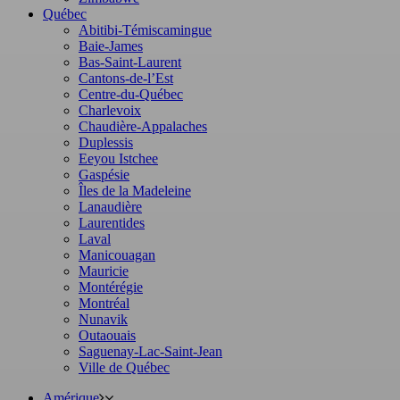
Québec
Abitibi-Témiscamingue
Baie-James
Bas-Saint-Laurent
Cantons-de-l’Est
Centre-du-Québec
Charlevoix
Chaudière-Appalaches
Duplessis
Eeyou Istchee
Gaspésie
Îles de la Madeleine
Lanaudière
Laurentides
Laval
Manicouagan
Mauricie
Montérégie
Montréal
Nunavik
Outaouais
Saguenay-Lac-Saint-Jean
Ville de Québec
Amérique