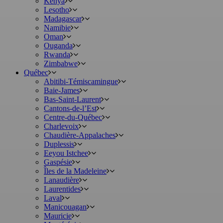
Kenya
Lesotho
Madagascar
Namibie
Oman
Ouganda
Rwanda
Zimbabwe
Québec
Abitibi-Témiscamingue
Baie-James
Bas-Saint-Laurent
Cantons-de-l’Est
Centre-du-Québec
Charlevoix
Chaudière-Appalaches
Duplessis
Eeyou Istchee
Gaspésie
Îles de la Madeleine
Lanaudière
Laurentides
Laval
Manicouagan
Mauricie