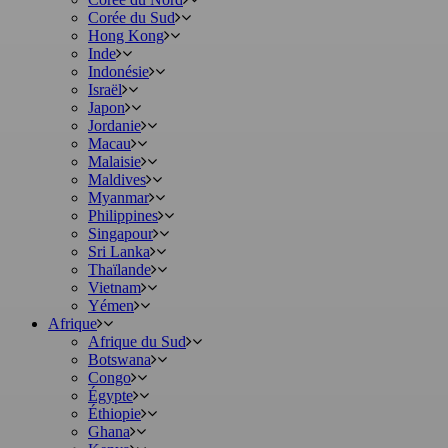
Corée du Sud
Hong Kong
Inde
Indonésie
Israël
Japon
Jordanie
Macau
Malaisie
Maldives
Myanmar
Philippines
Singapour
Sri Lanka
Thaïlande
Vietnam
Yémen
Afrique
Afrique du Sud
Botswana
Congo
Égypte
Éthiopie
Ghana