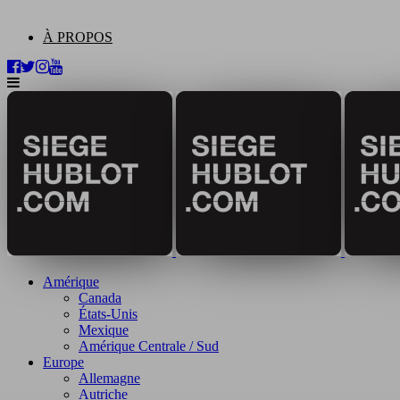
À PROPOS
Amérique
Canada
États-Unis
Mexique
Amérique Centrale / Sud
Europe
Allemagne
Autriche