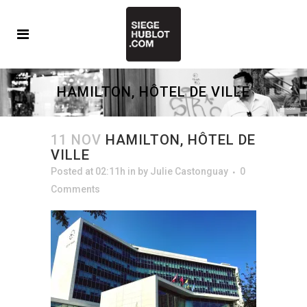
HAMILTON, HÔTEL DE VILLE
11 NOV
HAMILTON, HÔTEL DE
VILLE
Posted at 02:11h
in
by
Julie Castonguay
0
Comments