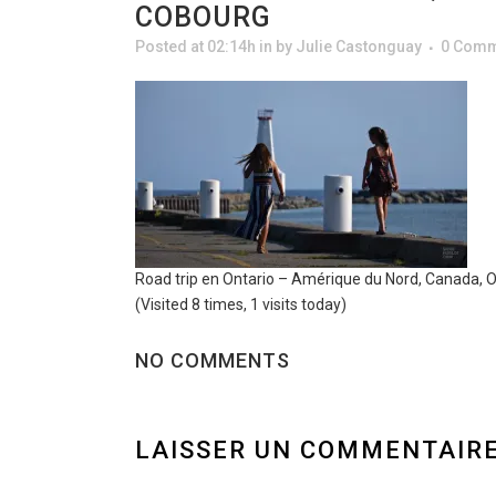
COBOURG
Posted at 02:14h
in
by
Julie Castonguay
0 Comm
Road trip en Ontario – Amérique du Nord, Canada, O
(Visited 8 times, 1 visits today)
NO COMMENTS
LAISSER UN COMMENTAIR