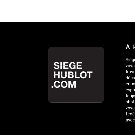
À 
Siège
voyag
trave
déco
enric
espr
toujo
phot
voyag
fenê
avec