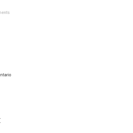
ents
ntario
E