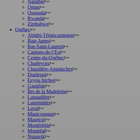
Namibie
Oman
Ouganda
Rwanda
Zimbabwe
Québec
Abitibi-Témiscamingue
Baie-James
Bas-Saint-Laurent
Cantons-de-l’Est
Centre-du-Québec
Charlevoix
Chaudière-Appalaches
Duplessis
Eeyou Istchee
Gaspésie
Îles de la Madeleine
Lanaudière
Laurentides
Laval
Manicouagan
Mauricie
Montérégie
Montréal
Nunavik