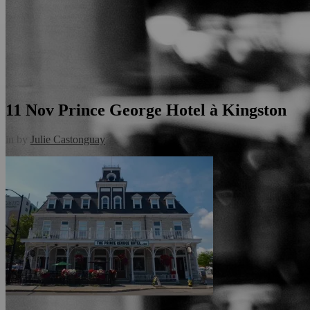
11 Nov
Prince George Hotel à Kingston
in
by
Julie Castonguay