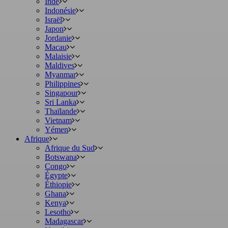
Inde
Indonésie
Israël
Japon
Jordanie
Macau
Malaisie
Maldives
Myanmar
Philippines
Singapour
Sri Lanka
Thaïlande
Vietnam
Yémen
Afrique
Afrique du Sud
Botswana
Congo
Égypte
Éthiopie
Ghana
Kenya
Lesotho
Madagascar