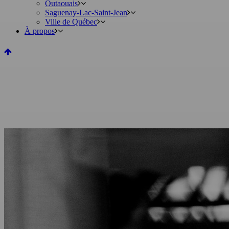
Outaouais
Saguenay-Lac-Saint-Jean
Ville de Québec
À propos