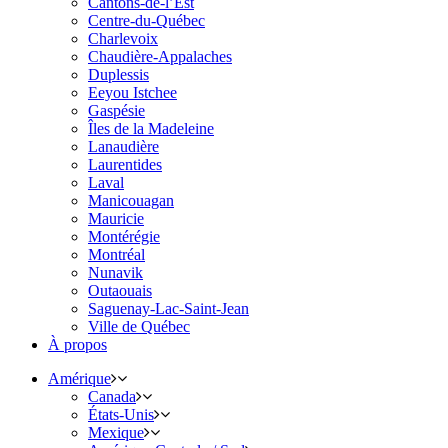
Cantons-de-l’Est
Centre-du-Québec
Charlevoix
Chaudière-Appalaches
Duplessis
Eeyou Istchee
Gaspésie
Îles de la Madeleine
Lanaudière
Laurentides
Laval
Manicouagan
Mauricie
Montérégie
Montréal
Nunavik
Outaouais
Saguenay-Lac-Saint-Jean
Ville de Québec
À propos
Amérique
Canada
États-Unis
Mexique