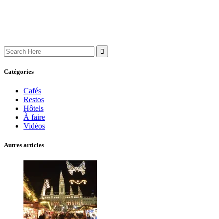
Search
for:
Catégories
Cafés
Restos
Hôtels
À faire
Vidéos
Autres articles