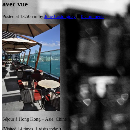
avec vue
Posted at 13:50h
in
by
Julie Castonguay
0 Comments
Séjour à Hong Kong – Asie, Chine
(Visited 14 times, 1 visits today)