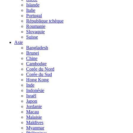
Islande
Italie
Portugal
République tchèque
Roumanie
Slovaquie
Suisse
Asie
Bangladesh
Brunei
Chine
Cambodge
Corée du Nord
Corée du Sud
Hong Kong
Inde
Indonésie
Israël
Japon
Jordanie
Macau
Malaisie
Maldives
Myanmar