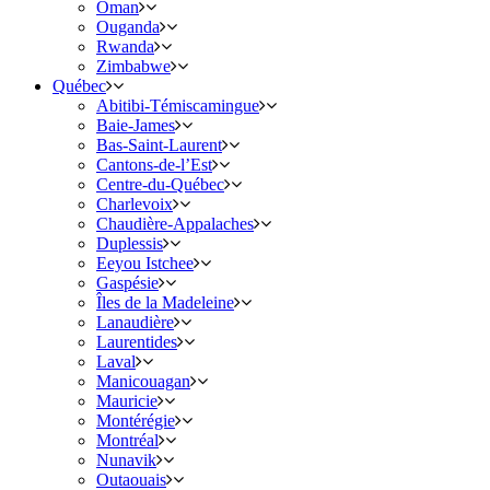
Oman
Ouganda
Rwanda
Zimbabwe
Québec
Abitibi-Témiscamingue
Baie-James
Bas-Saint-Laurent
Cantons-de-l’Est
Centre-du-Québec
Charlevoix
Chaudière-Appalaches
Duplessis
Eeyou Istchee
Gaspésie
Îles de la Madeleine
Lanaudière
Laurentides
Laval
Manicouagan
Mauricie
Montérégie
Montréal
Nunavik
Outaouais