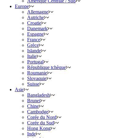
Amérique Centrale / Sud
Europe
Allemagne
Autriche
Croatie
Danemark
Espagne
France
Grèce
Islande
Italie
Portugal
République tchèque
Roumanie
Slovaquie
Suisse
Asie
Bangladesh
Brunei
Chine
Cambodge
Corée du Nord
Corée du Sud
Hong Kong
Inde