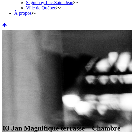
Saguenay-Lac-Saint-Jean
Ville de Québec
À propos
03 Jan
Magnifique terrasse – Chambre