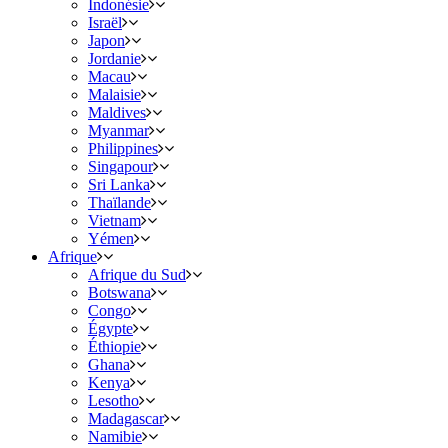
Indonésie
Israël
Japon
Jordanie
Macau
Malaisie
Maldives
Myanmar
Philippines
Singapour
Sri Lanka
Thaïlande
Vietnam
Yémen
Afrique
Afrique du Sud
Botswana
Congo
Égypte
Éthiopie
Ghana
Kenya
Lesotho
Madagascar
Namibie