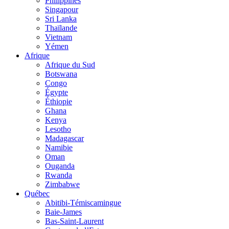
Philippines
Singapour
Sri Lanka
Thaïlande
Vietnam
Yémen
Afrique
Afrique du Sud
Botswana
Congo
Égypte
Éthiopie
Ghana
Kenya
Lesotho
Madagascar
Namibie
Oman
Ouganda
Rwanda
Zimbabwe
Québec
Abitibi-Témiscamingue
Baie-James
Bas-Saint-Laurent