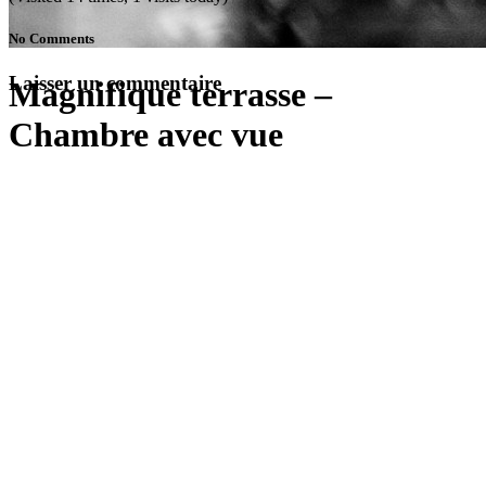
No Comments
Laisser un commentaire
Magnifique terrasse –
Chambre avec vue