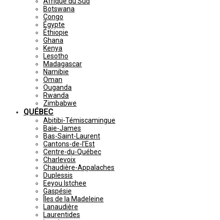
Afrique du Sud
Botswana
Congo
Égypte
Éthiopie
Ghana
Kenya
Lesotho
Madagascar
Namibie
Oman
Ouganda
Rwanda
Zimbabwe
QUÉBEC
Abitibi-Témiscamingue
Baie-James
Bas-Saint-Laurent
Cantons-de-l’Est
Centre-du-Québec
Charlevoix
Chaudière-Appalaches
Duplessis
Eeyou Istchee
Gaspésie
Îles de la Madeleine
Lanaudière
Laurentides