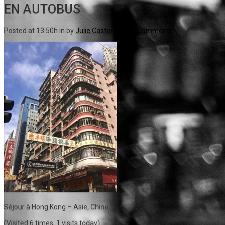
EN AUTOBUS
Posted at 13:50h
in
by
Julie Castonguay
0 Comments
Séjour à Hong Kong – Asie, Chine
(Visited 6 times, 1 visits today)