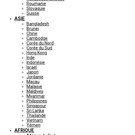
Roumanie
Slovaquie
Suisse
ASIE
Bangladesh
Brunei
Chine
Cambodge
Corée du Nord
Corée du Sud
Hong Kong
Inde
Indonésie
Israël
Japon
Jordanie
Macau
Malaisie
Maldives
Myanmar
Philippines
Singapour
Sri Lanka
Thaïlande
Vietnam
Yémen
AFRIQUE