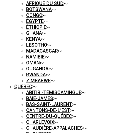
AFRIQUE DU SUD
BOTSWANA
CONGO
ÉGYPTE
ÉTHIOPIE
GHANA
KENYA
LESOTHO
MADAGASCAR
NAMIBIE
OMAN
OUGANDA
RWANDA
ZIMBABWE
QUÉBEC
ABITIBI-TÉMISCAMINGUE
BAIE-JAMES
BAS-SAINT-LAURENT
CANTONS-DE-L’EST
CENTRE-DU-QUÉBEC
CHARLEVOIX
CHAUDIÈRE-APPALACHES