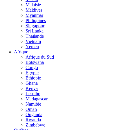
Malaisie
Maldives
Myanmar
Philippines
Singapour
Sri Lanka
Thaïlande
Vietnam
Yémen
Afrique
Afrique du Sud
Botswana
Congo
Égypte
Éthiopie
Ghana
Kenya
Lesotho
Madagascar
Namibie
Oman
Ouganda
Rwanda
Zimbabwe