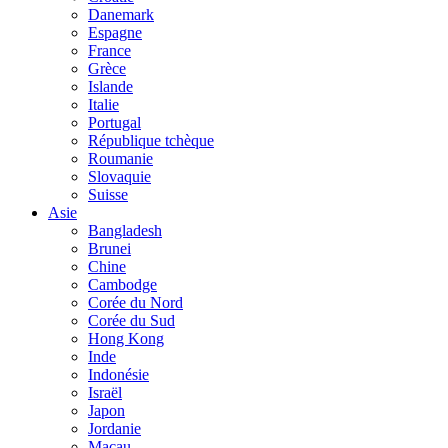
Danemark
Espagne
France
Grèce
Islande
Italie
Portugal
République tchèque
Roumanie
Slovaquie
Suisse
Asie
Bangladesh
Brunei
Chine
Cambodge
Corée du Nord
Corée du Sud
Hong Kong
Inde
Indonésie
Israël
Japon
Jordanie
Macau