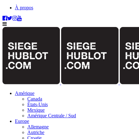
À propos
Amérique
Canada
États-Unis
Mexique
Amérique Centrale / Sud
Europe
Allemagne
Autriche
Croatie