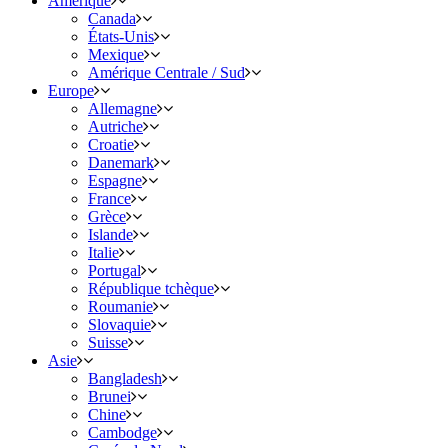
Amérique
Canada
États-Unis
Mexique
Amérique Centrale / Sud
Europe
Allemagne
Autriche
Croatie
Danemark
Espagne
France
Grèce
Islande
Italie
Portugal
République tchèque
Roumanie
Slovaquie
Suisse
Asie
Bangladesh
Brunei
Chine
Cambodge