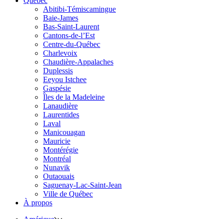
Québec
Abitibi-Témiscamingue
Baie-James
Bas-Saint-Laurent
Cantons-de-l’Est
Centre-du-Québec
Charlevoix
Chaudière-Appalaches
Duplessis
Eeyou Istchee
Gaspésie
Îles de la Madeleine
Lanaudière
Laurentides
Laval
Manicouagan
Mauricie
Montérégie
Montréal
Nunavik
Outaouais
Saguenay-Lac-Saint-Jean
Ville de Québec
À propos