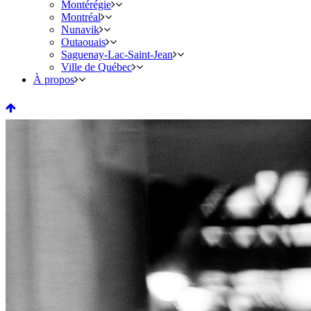
Montérégie
Montréal
Nunavik
Outaouais
Saguenay-Lac-Saint-Jean
Ville de Québec
À propos