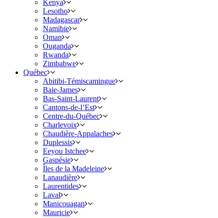
Kenya
Lesotho
Madagascar
Namibie
Oman
Ouganda
Rwanda
Zimbabwe
Québec
Abitibi-Témiscamingue
Baie-James
Bas-Saint-Laurent
Cantons-de-l’Est
Centre-du-Québec
Charlevoix
Chaudière-Appalaches
Duplessis
Eeyou Istchee
Gaspésie
Îles de la Madeleine
Lanaudière
Laurentides
Laval
Manicouagan
Mauricie