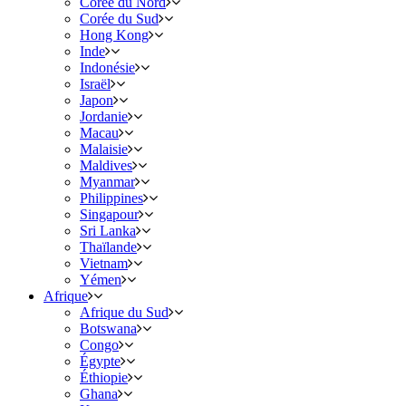
Corée du Nord
Corée du Sud
Hong Kong
Inde
Indonésie
Israël
Japon
Jordanie
Macau
Malaisie
Maldives
Myanmar
Philippines
Singapour
Sri Lanka
Thaïlande
Vietnam
Yémen
Afrique
Afrique du Sud
Botswana
Congo
Égypte
Éthiopie
Ghana