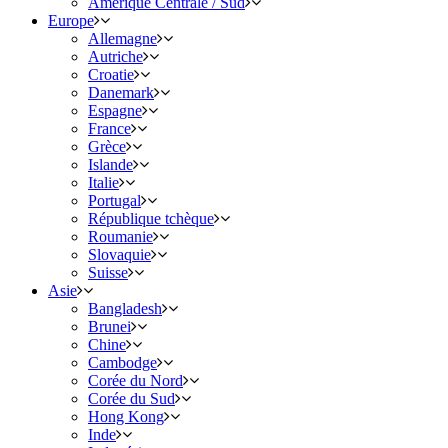
Amérique Centrale / Sud
Europe
Allemagne
Autriche
Croatie
Danemark
Espagne
France
Grèce
Islande
Italie
Portugal
République tchèque
Roumanie
Slovaquie
Suisse
Asie
Bangladesh
Brunei
Chine
Cambodge
Corée du Nord
Corée du Sud
Hong Kong
Inde