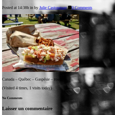
Posted at 14:38h
in
by
Julie Castonguay
0 Comments
Canada – Québec – Gaspésie – roadtrip
(Visited 4 times, 1 visits today)
No Comments
Laisser un commentaire