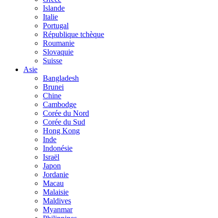
Islande
Italie
Portugal
République tchèque
Roumanie
Slovaquie
Suisse
Asie
Bangladesh
Brunei
Chine
Cambodge
Corée du Nord
Corée du Sud
Hong Kong
Inde
Indonésie
Israël
Japon
Jordanie
Macau
Malaisie
Maldives
Myanmar