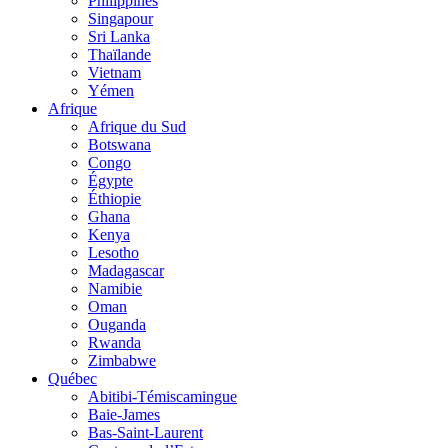
Philippines
Singapour
Sri Lanka
Thaïlande
Vietnam
Yémen
Afrique
Afrique du Sud
Botswana
Congo
Égypte
Éthiopie
Ghana
Kenya
Lesotho
Madagascar
Namibie
Oman
Ouganda
Rwanda
Zimbabwe
Québec
Abitibi-Témiscamingue
Baie-James
Bas-Saint-Laurent