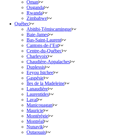
Oman
Ouganda
Rwanda
Zimbabwe
Québec
Abitibi-Témiscamingue
Baie-James
Bas-Saint-Laurent
Cantons-de-l’Est
Centre-du-Québec
Charlevoix
Chaudière-Appalaches
Duplessis
Eeyou Istchee
Gaspésie
Îles de la Madeleine
Lanaudière
Laurentides
Laval
Manicouagan
Mauricie
Montérégie
Montréal
Nunavik
Outaouais