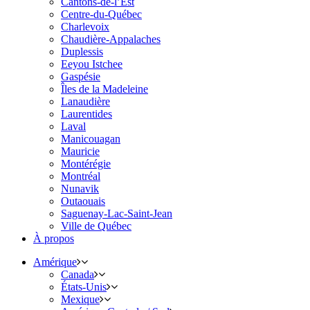
Cantons-de-l’Est
Centre-du-Québec
Charlevoix
Chaudière-Appalaches
Duplessis
Eeyou Istchee
Gaspésie
Îles de la Madeleine
Lanaudière
Laurentides
Laval
Manicouagan
Mauricie
Montérégie
Montréal
Nunavik
Outaouais
Saguenay-Lac-Saint-Jean
Ville de Québec
À propos
Amérique
Canada
États-Unis
Mexique