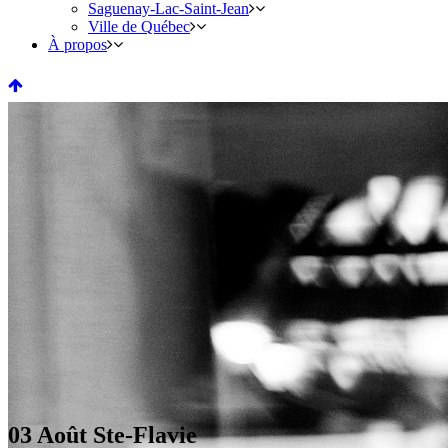
Saguenay-Lac-Saint-Jean
Ville de Québec
À propos
03 Août
Ste-Flavie