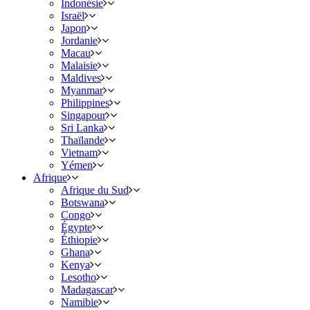
Indonésie
Israël
Japon
Jordanie
Macau
Malaisie
Maldives
Myanmar
Philippines
Singapour
Sri Lanka
Thaïlande
Vietnam
Yémen
Afrique
Afrique du Sud
Botswana
Congo
Égypte
Éthiopie
Ghana
Kenya
Lesotho
Madagascar
Namibie