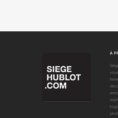
À 
Sièg
voya
trave
déco
enri
espr
toujo
phot