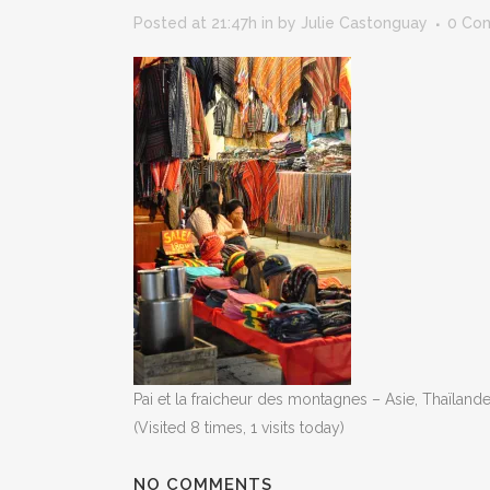
Posted at 21:47h
in
by
Julie Castonguay
0 Co
Pai et la fraicheur des montagnes – Asie, Thaïland
(Visited 8 times, 1 visits today)
NO COMMENTS