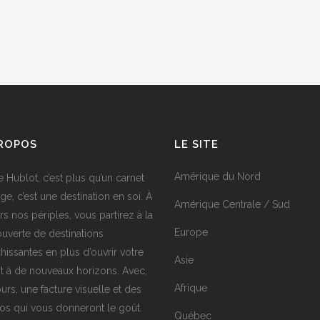
PROPOS
LE SITE
Amérique du Nord
e Hublot, c’est plus qu’un carnet
ge, c’est une destination en soi. À
Amérique Centrale / Sud
rs nos périples, vous partirez à la
Europe
uverte de destinations
chissantes en plus d’ouvrir votre
Asie
it à de nouveaux horizons. Avec,
Afrique
urs, une facture visuelle et des
os qui vous donneront le goût
Québec