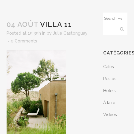
04 AOÛT
VILLA 11
Posted at 19:39h
in
by
Julie Castonguay
0 Comments
CATÉGORIE
Cafés
Restos
Hôtels
À faire
Vidéos