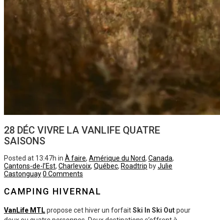
28 DÉC
VIVRE LA VANLIFE QUATRE
SAISONS
Posted at 13:47h
in
À faire
,
Amérique du Nord
,
Canada
,
Cantons-de-l’Est
,
Charlevoix
,
Québec
,
Roadtrip
by
Julie
Castonguay
0 Comments
CAMPING HIVERNAL
VanLife MTL
propose cet hiver un forfait
Ski In Ski Out
pour