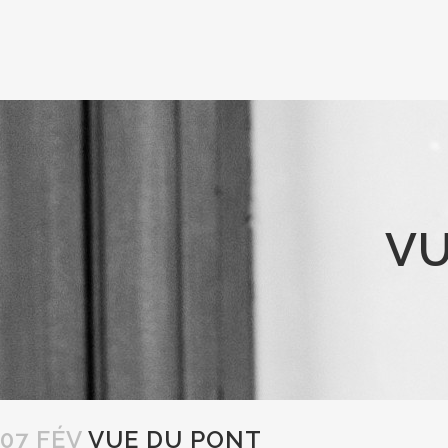
VU
07 FÉV
VUE DU PONT