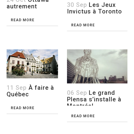
30 Sep
Les Jeux
autrement
Invictus à Toronto
READ MORE
READ MORE
11 Sep
À faire à
06 Sep
Le grand
Québec
Plensa s’installe à
Montréal
READ MORE
READ MORE