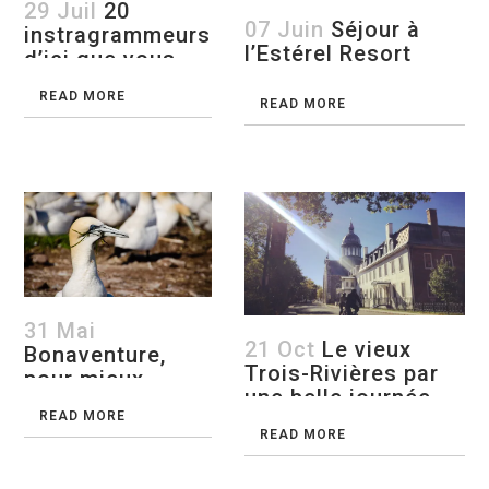
29 Juil
20
07 Juin
Séjour à
instragrammeurs
l’Estérel Resort
d’ici que vous
devez connaître
READ MORE
!
READ MORE
31 Mai
21 Oct
Le vieux
Bonaventure,
Trois-Rivières par
pour mieux
une belle journée
découvrir la
d’automne
READ MORE
Gaspésie!
READ MORE