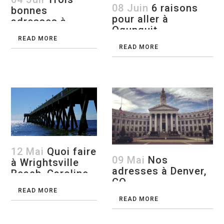
08 Juin
6 raisons
bonnes
pour aller à
adresses à
Ogunquit
Chicago
READ MORE
READ MORE
12 Mai
Quoi faire
09 Mai
Nos
à Wrightsville
adresses à Denver,
Beach, Caroline
CO
du Nord
READ MORE
READ MORE