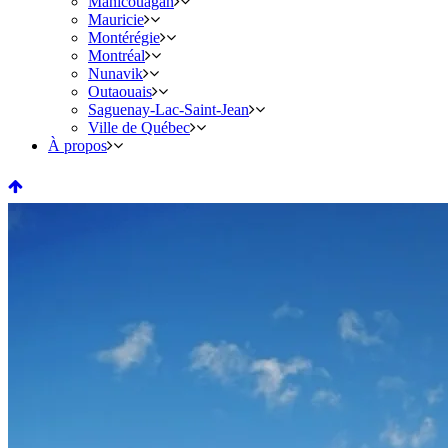
Manicouagan
Mauricie
Montérégie
Montréal
Nunavik
Outaouais
Saguenay-Lac-Saint-Jean
Ville de Québec
À propos