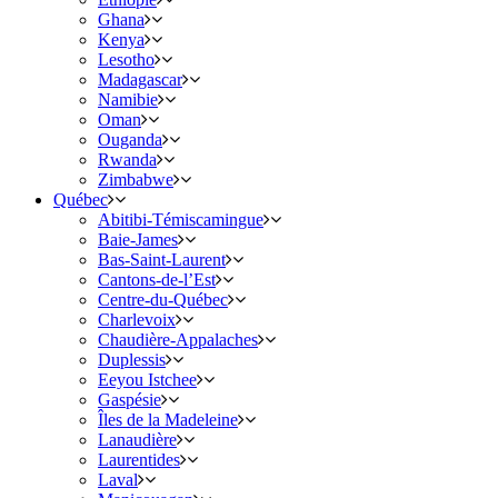
Ghana
Kenya
Lesotho
Madagascar
Namibie
Oman
Ouganda
Rwanda
Zimbabwe
Québec
Abitibi-Témiscamingue
Baie-James
Bas-Saint-Laurent
Cantons-de-l’Est
Centre-du-Québec
Charlevoix
Chaudière-Appalaches
Duplessis
Eeyou Istchee
Gaspésie
Îles de la Madeleine
Lanaudière
Laurentides
Laval