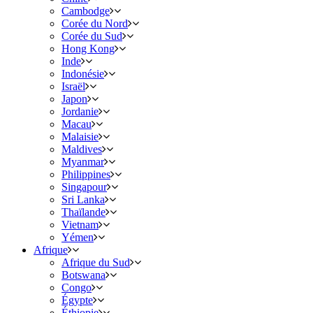
Cambodge
Corée du Nord
Corée du Sud
Hong Kong
Inde
Indonésie
Israël
Japon
Jordanie
Macau
Malaisie
Maldives
Myanmar
Philippines
Singapour
Sri Lanka
Thaïlande
Vietnam
Yémen
Afrique
Afrique du Sud
Botswana
Congo
Égypte
Éthiopie