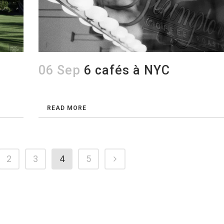
06 Sep
6 cafés à NYC
READ MORE
2
3
4
5