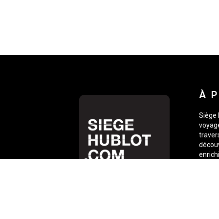
À 
Siège 
voyage
traver
découv
enrich
esprit
toujou
photos
voyage
sur le