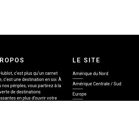
PROPOS
LE SITE
Hublot, c’est plus qu’un carnet
Amérique du Nord
, c’est une destination en soi. À
Amérique Centrale / Sud
s nos périples, vous partirez à la
erte de destinations
Europe
issantes en plus d’ouvrir votre
 à de nouveaux horizons. Avec,
Asie
rs, une facture visuelle et des
Afrique
 qui vous donneront le goût de
r. Siège hublot, c’est une fenêtre
Québec
 monde, embarquez avec nous !