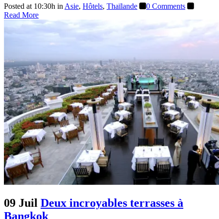
Posted at 10:30h
in
Asie
,
Hôtels
,
Thaïlande
0 Comments
Read More
09 Juil
Deux incroyables terrasses à
Bangkok