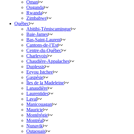
Oman
Ouganda
Rwanda
Zimbabwe
Québec
Abitibi-Témiscamingue
Baie-James
Bas-Saint-Laurent
Cantons-de-l’Est
Centre-du-Québec
Charlevoix
Chaudière-Appalaches
Duplessis
Eeyou Istchee
Gaspésie
Îles de la Madeleine
Lanaudière
Laurentides
Laval
Manicouagan
Mauricie
Montérégie
Montréal
Nunavik
Outaouais