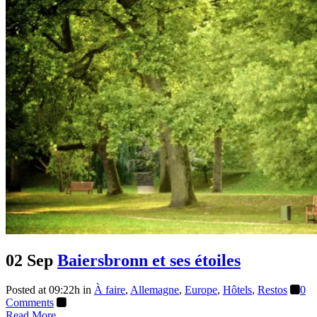
02 Sep
Baiersbronn et ses étoiles
Posted at 09:22h
in
À faire
,
Allemagne
,
Europe
,
Hôtels
,
Restos
0
Comments
Read More