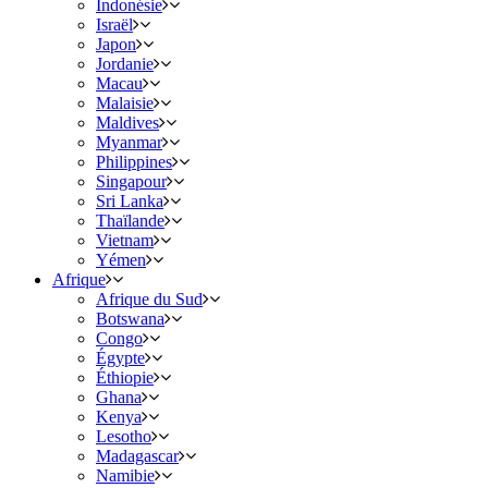
Indonésie
Israël
Japon
Jordanie
Macau
Malaisie
Maldives
Myanmar
Philippines
Singapour
Sri Lanka
Thaïlande
Vietnam
Yémen
Afrique
Afrique du Sud
Botswana
Congo
Égypte
Éthiopie
Ghana
Kenya
Lesotho
Madagascar
Namibie