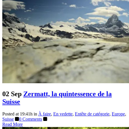
Blogue
02 Sep
Zermatt, la quintessence de la
Suisse
Posted at 19:41h
in
À faire
,
En vedette
,
Entête de catégorie
,
Europe
,
Suisse
0 Comments
Read More