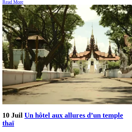
Read More
10 Juil
Un hôtel aux allures d’un temple
thaï