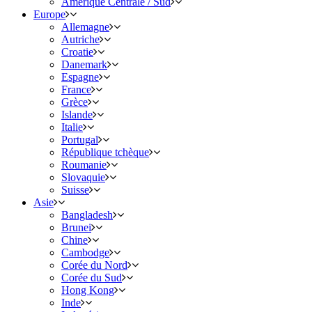
Amérique Centrale / Sud
Europe
Allemagne
Autriche
Croatie
Danemark
Espagne
France
Grèce
Islande
Italie
Portugal
République tchèque
Roumanie
Slovaquie
Suisse
Asie
Bangladesh
Brunei
Chine
Cambodge
Corée du Nord
Corée du Sud
Hong Kong
Inde