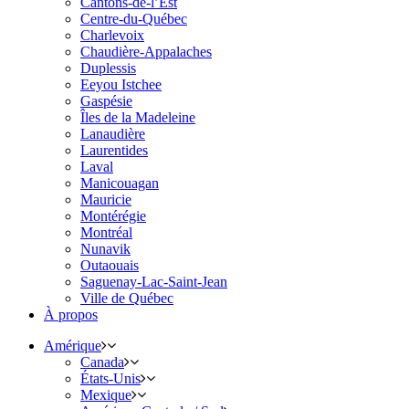
Cantons-de-l’Est
Centre-du-Québec
Charlevoix
Chaudière-Appalaches
Duplessis
Eeyou Istchee
Gaspésie
Îles de la Madeleine
Lanaudière
Laurentides
Laval
Manicouagan
Mauricie
Montérégie
Montréal
Nunavik
Outaouais
Saguenay-Lac-Saint-Jean
Ville de Québec
À propos
Amérique
Canada
États-Unis
Mexique