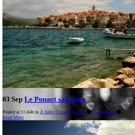
03 Sep
Le Ponant sait faire
Posted at 11:44h
in
À faire
,
Croatie
,
Europe
0 Comments
Read More