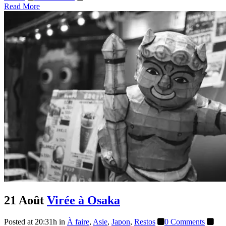
Read More
21 Août
Virée à Osaka
Posted at 20:31h
in
À faire
,
Asie
,
Japon
,
Restos
0 Comments