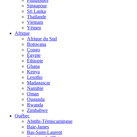
Philippines
Singapour
Sri Lanka
Thaïlande
Vietnam
Yémen
Afrique
Afrique du Sud
Botswana
Congo
Égypte
Éthiopie
Ghana
Kenya
Lesotho
Madagascar
Namibie
Oman
Ouganda
Rwanda
Zimbabwe
Québec
Abitibi-Témiscamingue
Baie-James
Bas-Saint-Laurent