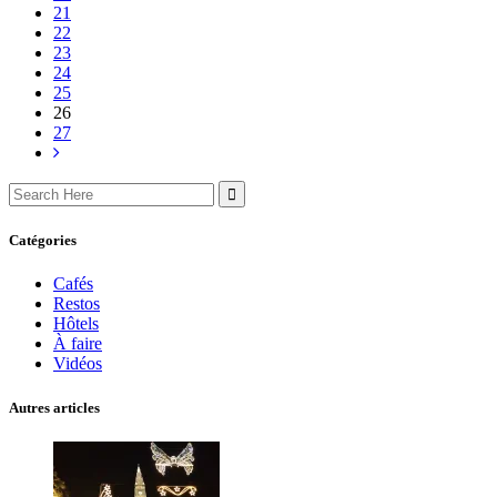
21
22
23
24
25
26
27
Search
for:
Catégories
Cafés
Restos
Hôtels
À faire
Vidéos
Autres articles