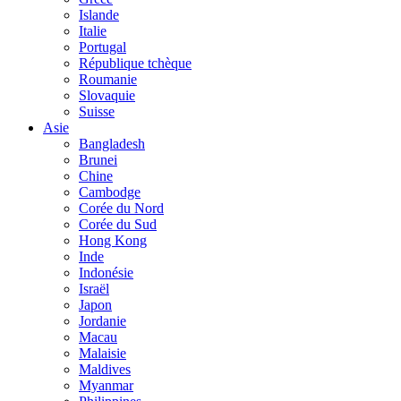
Islande
Italie
Portugal
République tchèque
Roumanie
Slovaquie
Suisse
Asie
Bangladesh
Brunei
Chine
Cambodge
Corée du Nord
Corée du Sud
Hong Kong
Inde
Indonésie
Israël
Japon
Jordanie
Macau
Malaisie
Maldives
Myanmar