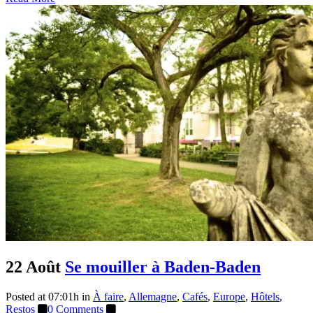
22 Août
Se mouiller à Baden-Baden
Posted at 07:01h
in
À faire
,
Allemagne
,
Cafés
,
Europe
,
Hôtels
,
Restos
0 Comments