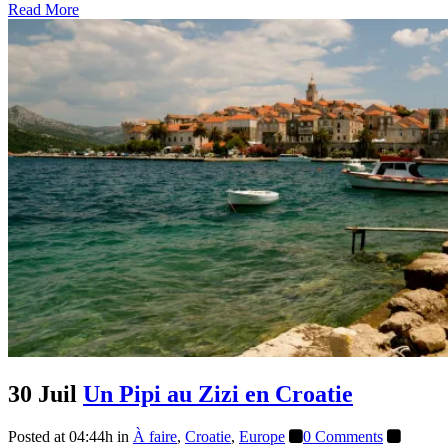
Read More
30 Juil
Un Pipi au Zizi en Croatie
Posted at 04:44h
in
À faire
,
Croatie
,
Europe
0 Comments