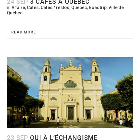
24 SEP
3 CAFÉS À QUÉBEC
in
À faire
,
Cafés
,
Cafés / restos
,
Québec
,
Roadtrip
,
Ville de
Québec
READ MORE
23 SEP
OUI À L’ÉCHANGISME