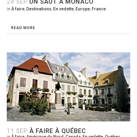
24 SEP
UN SAUT À MONACO
in
À faire
,
Destinations
,
En vedette
,
Europe
,
France
READ MORE
11 SEP
À FAIRE À QUÉBEC
in
À faire
,
Amérique du Nord
,
Canada
,
En vedette
,
Québec
,