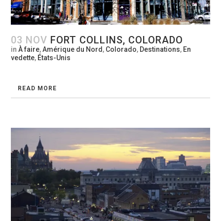
03 NOV
FORT COLLINS, COLORADO
in
À faire
,
Amérique du Nord
,
Colorado
,
Destinations
,
En
vedette
,
États-Unis
READ MORE