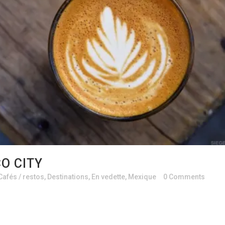
CO CITY
Cafés / restos
,
Destinations
,
En vedette
,
Mexique
0 Comments