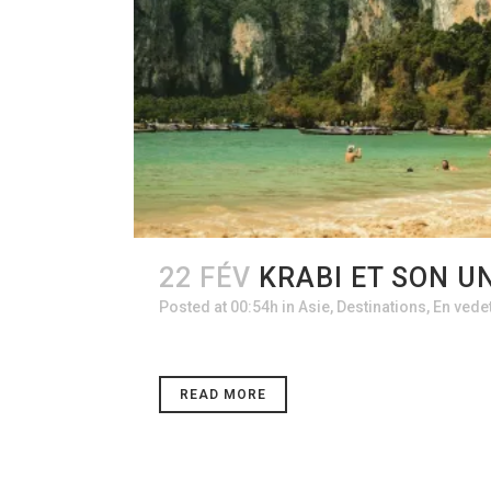
22 FÉV
KRABI ET SON U
Posted at 00:54h
in
Asie
,
Destinations
,
En vede
READ MORE