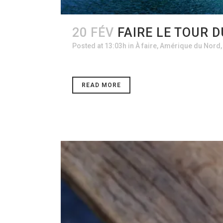
20 FÉV
FAIRE LE TOUR 
Posted at 13:03h
in
À faire
,
Amérique du Nord
READ MORE