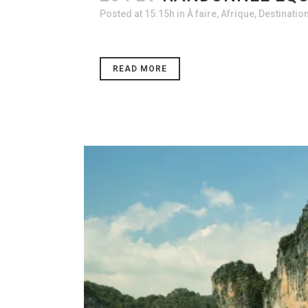
Posted at 15:15h
in
À faire
,
Afrique
,
Destinatio
READ MORE