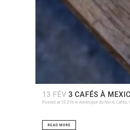
13 FÉV
3 CAFÉS À MEXI
Posted at 13:21h
in
Amérique du Nord
,
Cafés
,
READ MORE