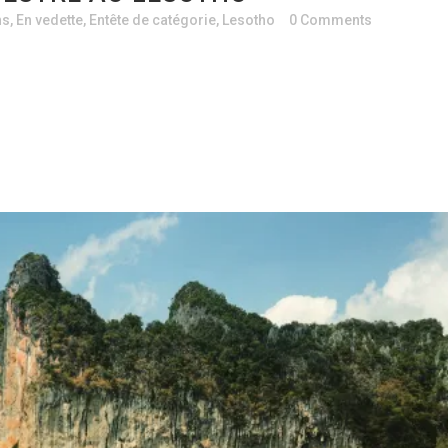
ns
,
En vedette
,
Entête de catégorie
,
Lesotho
0 Comments