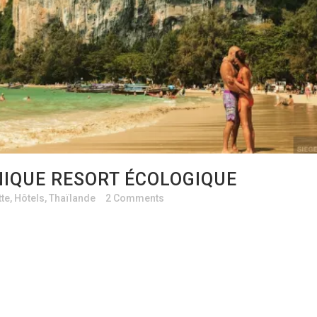
NIQUE RESORT ÉCOLOGIQUE
tte
,
Hôtels
,
Thaïlande
2 Comments