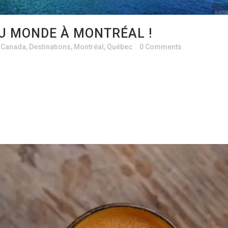
DU MONDE À MONTRÉAL !
,
Canada
,
Destinations
,
Montréal
,
Québec
0 Comments