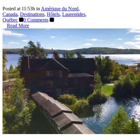
Posted at 11:53h
in
Amérique du Nord
,
Canada
,
Destinations
,
Hôtels
,
Laurentides
,
Québec
0 Comments
Read More