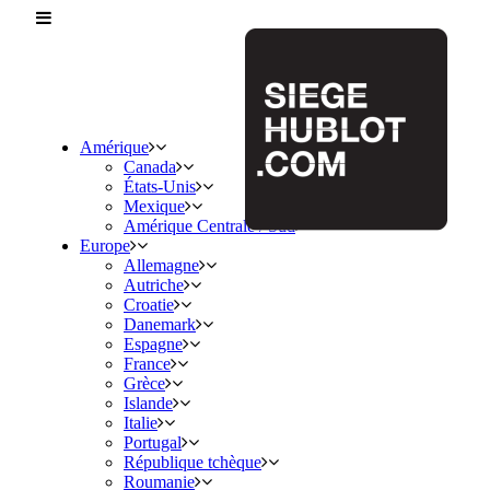
Amérique
Canada
États-Unis
Mexique
Amérique Centrale / Sud
Europe
Allemagne
Autriche
Croatie
Danemark
Espagne
France
Grèce
Islande
Italie
Portugal
République tchèque
Roumanie