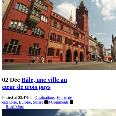
02 Déc
Bâle, une ville au
cœur de trois pays
Posted at 00:47h
in
Destinations
,
Entête de
catégorie
,
Europe
,
Suisse
0 Comments
Read More