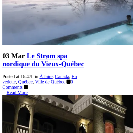
03 Mar
Le Strøm spa
nordique du Vieux-Québec
Posted at 16:47h
in
À faire
,
Canada
,
En
vedette
,
Québec
,
Ville de Québec
0
Comments
Read More