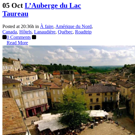
05 Oct
L’Auberge du Lac
Taureau
Posted at 20:36h
in
À faire
,
Amérique du Nord
,
Canada
,
Hôtels
,
Lanaudière
,
Québec
,
Roadtrip
0 Comments
Read More