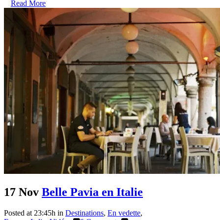
Read More
17 Nov
Belle Pavia en Italie
Posted at 23:45h
in
Destinations
,
En vedette
,