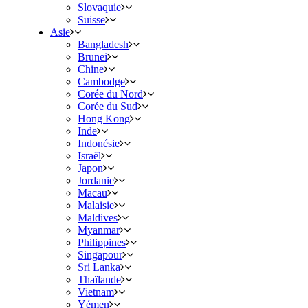
Slovaquie
Suisse
Asie
Bangladesh
Brunei
Chine
Cambodge
Corée du Nord
Corée du Sud
Hong Kong
Inde
Indonésie
Israël
Japon
Jordanie
Macau
Malaisie
Maldives
Myanmar
Philippines
Singapour
Sri Lanka
Thaïlande
Vietnam
Yémen