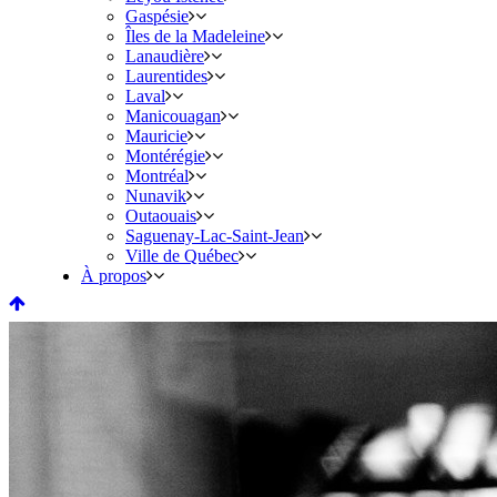
Gaspésie
Îles de la Madeleine
Lanaudière
Laurentides
Laval
Manicouagan
Mauricie
Montérégie
Montréal
Nunavik
Outaouais
Saguenay-Lac-Saint-Jean
Ville de Québec
À propos