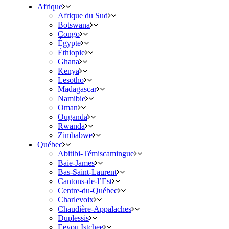
Afrique
Afrique du Sud
Botswana
Congo
Égypte
Éthiopie
Ghana
Kenya
Lesotho
Madagascar
Namibie
Oman
Ouganda
Rwanda
Zimbabwe
Québec
Abitibi-Témiscamingue
Baie-James
Bas-Saint-Laurent
Cantons-de-l’Est
Centre-du-Québec
Charlevoix
Chaudière-Appalaches
Duplessis
Eeyou Istchee