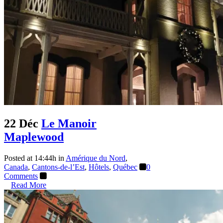
22 Déc
Le Manoir
Maplewood
Posted at 14:44h
in
Amérique du Nord
,
Canada
,
Cantons-de-l’Est
,
Hôtels
,
Québec
0
Comments
Read More