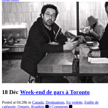
18 Déc
Week-end de gars à Toronto
Posted at 04:28h
in
Canada
,
Destinations
,
En vedette
,
Entête de
catégorie
,
Ontario
,
Roadtrip
0 Comments