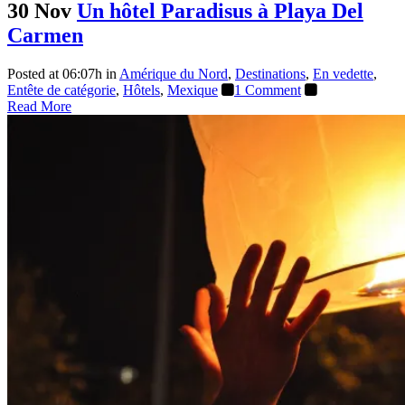
30 Nov
Un hôtel Paradisus à Playa Del
Carmen
Posted at 06:07h
in
Amérique du Nord
,
Destinations
,
En vedette
,
Entête de catégorie
,
Hôtels
,
Mexique
1 Comment
Read More