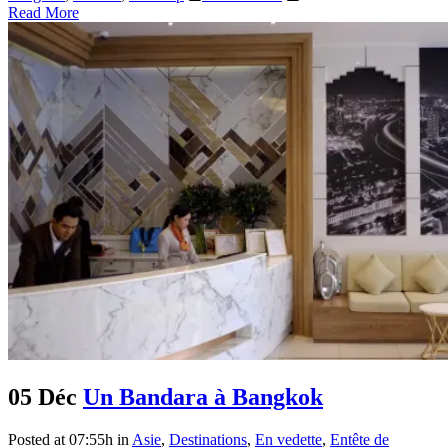
Read More
05 Déc
Un Bandara à Bangkok
Posted at 07:55h
in
Asie
,
Destinations
,
En vedette
,
Entête de