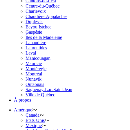
Cantons-de-l’Est
Centre-du-Québec
Charlevoix
Chaudière-Appalaches
Duplessis
Eeyou Istchee
Gaspésie
Îles de la Madeleine
Lanaudière
Laurentides
Laval
Manicouagan
Mauricie
Montérégie
Montréal
Nunavik
Outaouais
Saguenay-Lac-Saint-Jean
Ville de Québec
À propos
Amérique
Canada
États-Unis
Mexique