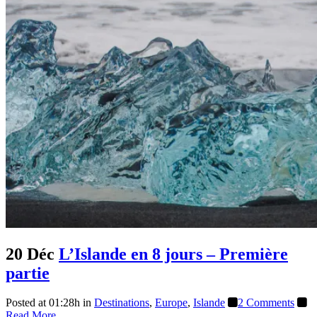
20 Déc
L’Islande en 8 jours – Première
partie
Posted at 01:28h
in
Destinations
,
Europe
,
Islande
2 Comments
Read More