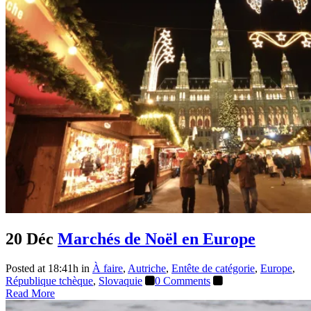
Blogue
20 Déc
Marchés de Noël en Europe
Posted at 18:41h
in
À faire
,
Autriche
,
Entête de catégorie
,
Europe
,
République tchèque
,
Slovaquie
0 Comments
Read More