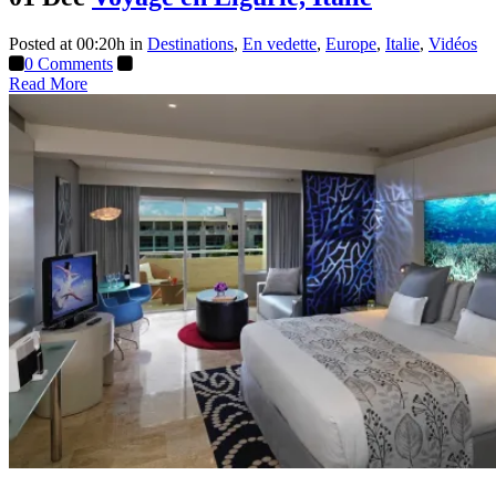
Posted at 00:20h
in
Destinations
,
En vedette
,
Europe
,
Italie
,
Vidéos
0 Comments
Read More