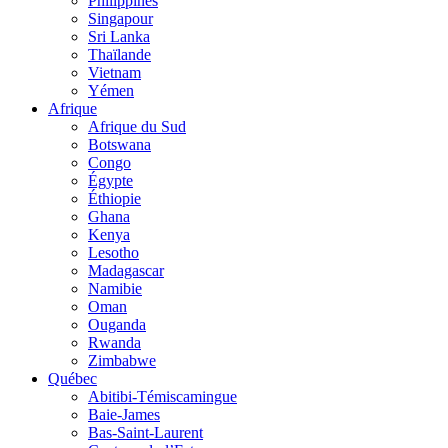
Philippines
Singapour
Sri Lanka
Thaïlande
Vietnam
Yémen
Afrique
Afrique du Sud
Botswana
Congo
Égypte
Éthiopie
Ghana
Kenya
Lesotho
Madagascar
Namibie
Oman
Ouganda
Rwanda
Zimbabwe
Québec
Abitibi-Témiscamingue
Baie-James
Bas-Saint-Laurent