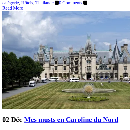
catégorie
,
Hôtels
,
Thaïlande
0 Comments
Read More
02 Déc
Mes musts en Caroline du Nord