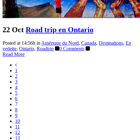
22 Oct
Road trip en Ontario
Posted at 14:56h
in
Amérique du Nord
,
Canada
,
Destinations
,
En
vedette
,
Ontario
,
Roadtrip
0 Comments
Read More
1
2
3
4
5
6
7
8
9
10
11
12
13