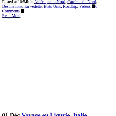
Posted at 10:54h
in
Amérique du Nord
,
Caroline du Nord
,
Destinations
,
En vedette
,
États-Unis
,
Roadtrip
,
Vidéos
0
Comments
Read More
01 Déc
Voyage en Ligurie, Italie