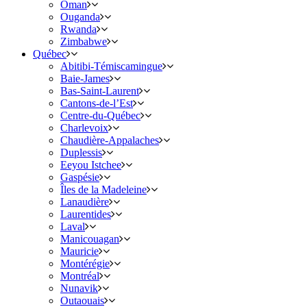
Oman
Ouganda
Rwanda
Zimbabwe
Québec
Abitibi-Témiscamingue
Baie-James
Bas-Saint-Laurent
Cantons-de-l’Est
Centre-du-Québec
Charlevoix
Chaudière-Appalaches
Duplessis
Eeyou Istchee
Gaspésie
Îles de la Madeleine
Lanaudière
Laurentides
Laval
Manicouagan
Mauricie
Montérégie
Montréal
Nunavik
Outaouais