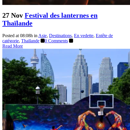
27 Nov
Festival des lanternes en
Thaïlande
Posted at 08:08h
in
Asie
,
Destinations
,
En vedette
,
Entête de
catégorie
,
Thaïlande
0 Comments
Read More