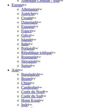
Amérique Centrale / Sud
Europe
Allemagne
Autriche
Croatie
Danemark
Espagne
France
Grèce
Islande
Italie
Portugal
République tchèque
Roumanie
Slovaquie
Suisse
Asie
Bangladesh
Brunei
Chine
Cambodge
Corée du Nord
Corée du Sud
Hong Kong
Inde