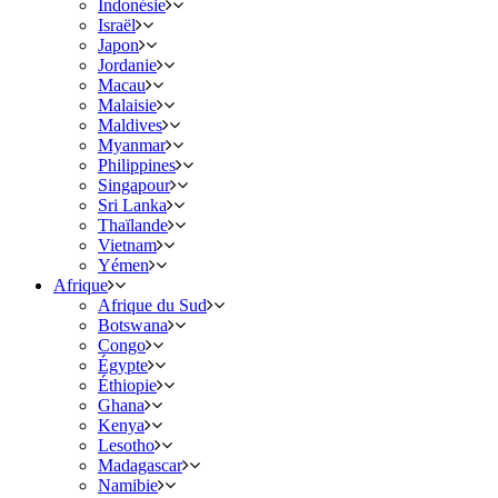
Indonésie
Israël
Japon
Jordanie
Macau
Malaisie
Maldives
Myanmar
Philippines
Singapour
Sri Lanka
Thaïlande
Vietnam
Yémen
Afrique
Afrique du Sud
Botswana
Congo
Égypte
Éthiopie
Ghana
Kenya
Lesotho
Madagascar
Namibie