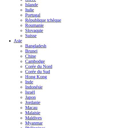
Islande
Italie
Portugal
République tchèque
Roumanie
Slovaquie
Suisse
Asie
Bangladesh
Brunei
Chine
Cambodge
Corée du Nord
Corée du Sud
Hong Kong
Inde
Indonésie
Israël
Japon
Jordanie
Macau
Malaisie
Maldives
Myanmar