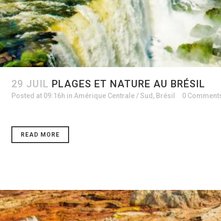
29 JUIL
PLAGES ET NATURE AU BRÉSIL
Posted at 09:16h
in
Amérique Centrale / Sud
,
Brésil
0 Comment
READ MORE