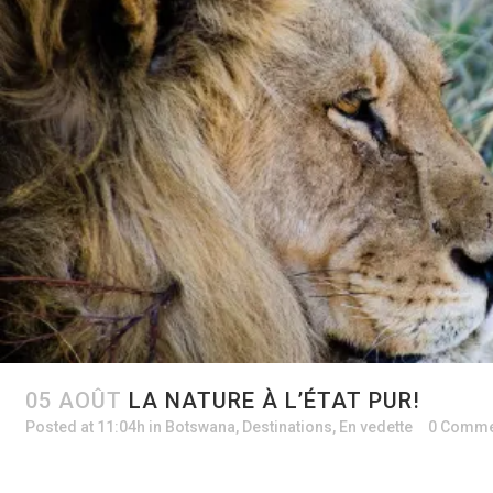
05 AOÛT
LA NATURE À L’ÉTAT PUR!
Posted at 11:04h
in
Botswana
,
Destinations
,
En vedette
0 Comme