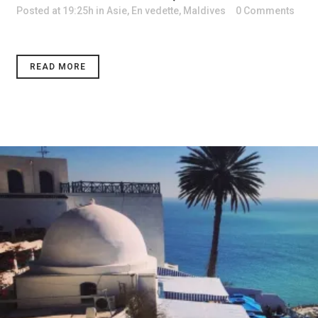
Posted at 19:25h
in
Asie
,
En vedette
,
Maldives
0 Comments
READ MORE