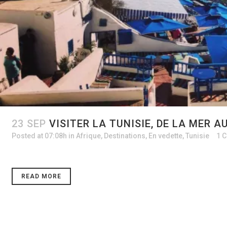
23 SEP
VISITER LA TUNISIE, DE LA MER A
Posted at 07:08h
in
Afrique
,
Destinations
,
En vedette
,
Tunisie
1 
READ MORE