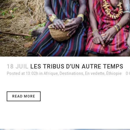
18 JUIL
LES TRIBUS D’UN AUTRE TEMPS
Posted at 13:02h
in
Afrique
,
Destinations
,
En vedette
,
Éthiopie
0
READ MORE