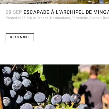
08 SEP
ESCAPADE À L’ARCHIPEL DE MING
Posted at 23:20h
in
Canada
,
Destinations
,
En vedette
,
Québec
,
Roa
READ MORE