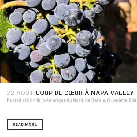
22 AOÛT
COUP DE CŒUR À NAPA VALLEY
Posted at 08:44h
in
Amérique du Nord
,
Californie
,
En vedette
,
Éta
READ MORE