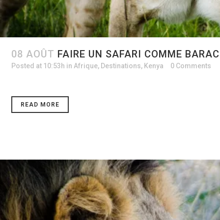
08 AOÛT
FAIRE UN SAFARI COMME BARA
Posted at 10:53h
in
Afrique
,
Destinations
,
Kenya
0 Comments
READ MORE