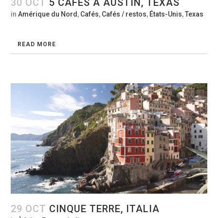
30 OCT
5 CAFÉS À AUSTIN, TEXAS
in
Amérique du Nord
,
Cafés
,
Cafés / restos
,
États-Unis
,
Texas
READ MORE
29 OCT
CINQUE TERRE, ITALIA